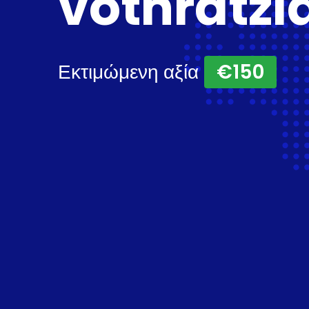
vothratzi
Εκτιμώμενη αξία
€150