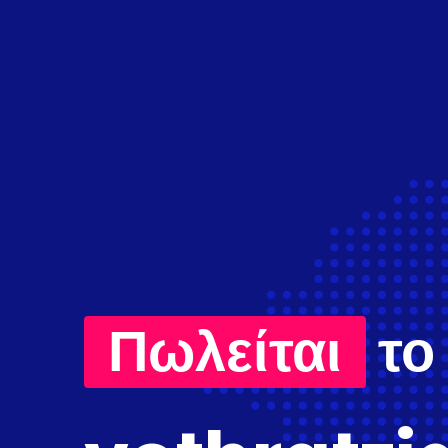
Πωλείται
το